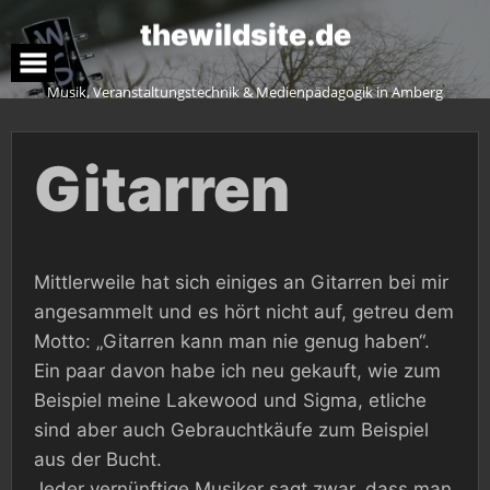
Skip
to
t
h
e
w
i
l
d
s
i
t
e
.
d
e
content
Musik, Veranstaltungstechnik & Medienpädagogik in Amberg
Gitarren
Mittlerweile hat sich einiges an Gitarren bei mir
angesammelt und es hört nicht auf, getreu dem
Motto: „Gitarren kann man nie genug haben“.
Ein paar davon habe ich neu gekauft, wie zum
Beispiel meine Lakewood und Sigma, etliche
sind aber auch Gebrauchtkäufe zum Beispiel
aus der Bucht.
Jeder vernünftige Musiker sagt zwar, dass man