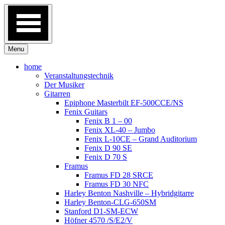
Skip
to
content
Menu
home
Veranstaltungstechnik
Der Musiker
Gitarren
Epiphone Masterbilt EF-500CCE/NS
Fenix Guitars
Fenix B 1 – 00
Fenix XL-40 – Jumbo
Fenix L-10CE – Grand Auditorium
Fenix D 90 SE
Fenix D 70 S
Framus
Framus FD 28 SRCE
Framus FD 30 NFC
Harley Benton Nashville – Hybridgitarre
Harley Benton-CLG-650SM
Stanford D1-SM-ECW
Höfner 4570 /S/E2/V