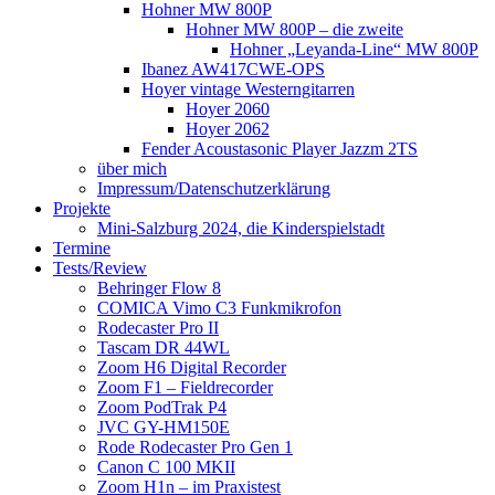
Hohner MW 800P
Hohner MW 800P – die zweite
Hohner „Leyanda-Line“ MW 800P
Ibanez AW417CWE-OPS
Hoyer vintage Westerngitarren
Hoyer 2060
Hoyer 2062
Fender Acoustasonic Player Jazzm 2TS
über mich
Impressum/Datenschutzerklärung
Projekte
Mini-Salzburg 2024, die Kinderspielstadt
Termine
Tests/Review
Behringer Flow 8
COMICA Vimo C3 Funkmikrofon
Rodecaster Pro II
Tascam DR 44WL
Zoom H6 Digital Recorder
Zoom F1 – Fieldrecorder
Zoom PodTrak P4
JVC GY-HM150E
Rode Rodecaster Pro Gen 1
Canon C 100 MKII
Zoom H1n – im Praxistest