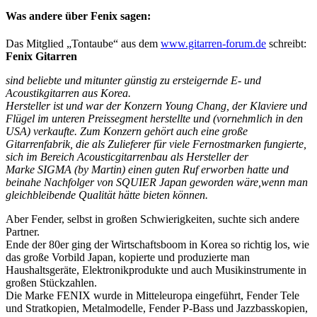
Was andere über Fenix sagen:
Das Mitglied „Tontaube“ aus dem
www.gitarren-forum.de
schreibt:
Fenix Gitarren
sind beliebte und mitunter günstig zu ersteigernde E- und
Acoustikgitarren aus Korea.
Hersteller ist und war der Konzern Young Chang, der Klaviere und
Flügel im unteren Preissegment herstellte und (vornehmlich in den
USA) verkaufte. Zum Konzern gehört auch eine große
Gitarrenfabrik, die als Zulieferer für viele Fernostmarken fungierte,
sich im Bereich Acousticgitarrenbau als Hersteller der
Marke SIGMA (by Martin) einen guten Ruf erworben hatte und
beinahe Nachfolger von SQUIER Japan geworden wäre,wenn man
gleichbleibende Qualität hätte bieten können.
Aber Fender, selbst in großen Schwierigkeiten, suchte sich andere
Partner.
Ende der 80er ging der Wirtschaftsboom in Korea so richtig los, wie
das große Vorbild Japan, kopierte und produzierte man
Haushaltsgeräte, Elektronikprodukte und auch Musikinstrumente in
großen Stückzahlen.
Die Marke FENIX wurde in Mitteleuropa eingeführt, Fender Tele
und Stratkopien, Metalmodelle, Fender P-Bass und Jazzbasskopien,