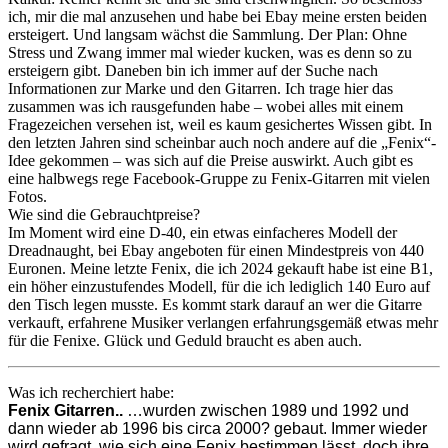
ich, mir die mal anzusehen und habe bei Ebay meine ersten beiden
ersteigert. Und langsam wächst die Sammlung. Der Plan: Ohne
Stress und Zwang immer mal wieder kucken, was es denn so zu
ersteigern gibt. Daneben bin ich immer auf der Suche nach
Informationen zur Marke und den Gitarren. Ich trage hier das
zusammen was ich rausgefunden habe – wobei alles mit einem
Fragezeichen versehen ist, weil es kaum gesichertes Wissen gibt. In
den letzten Jahren sind scheinbar auch noch andere auf die „Fenix“-
Idee gekommen – was sich auf die Preise auswirkt. Auch gibt es
eine halbwegs rege Facebook-Gruppe zu Fenix-Gitarren mit vielen
Fotos.
Wie sind die Gebrauchtpreise?
Im Moment wird eine D-40, ein etwas einfacheres Modell der
Dreadnaught, bei Ebay angeboten für einen Mindestpreis von 440
Euronen. Meine letzte Fenix, die ich 2024 gekauft habe ist eine B1,
ein höher einzustufendes Modell, für die ich lediglich 140 Euro auf
den Tisch legen musste. Es kommt stark darauf an wer die Gitarre
verkauft, erfahrene Musiker verlangen erfahrungsgemäß etwas mehr
für die Fenixe. Glück und Geduld braucht es aben auch.
Was ich recherchiert habe:
Fenix Gitarren..
…wurden zwischen 1989 und 1992 und
dann wieder ab 1996 bis circa 2000? gebaut. Immer wieder
wird gefragt, wie sich eine Fenix bestimmen lässt, doch ihre