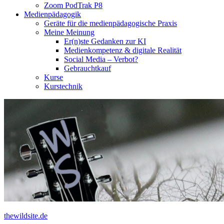
Zoom PodTrak P8
Medienpädagogik
Geräte für die medienpädagogische Praxis
Meine Meinung
Er(n)ste Gedanken zur KI
Medienkompetenz & digitale Realität
Social Media – Verbot?
Gebrauchtkauf
Kurse
Kurstechnik
t
h
e
w
i
l
d
s
i
t
e
.
d
e