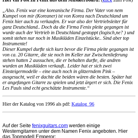
„Also. Fenix war eine
koreanische
Firma. Der Vater von nem
Kumpel von mir (Koreaner) ist von Korea nach Deutschland um
Fenix hier auch zu verkaufen. Er war also der Vertriebsleiter für
ganz Deutschland.. Doch da die Firma Fenix pleite gegangen ist
wurde auch der Vertrieb in Deutschland gestoppt (logisch,ne? ) und
somit stehen nur noch in Musikläden Einzelstücke.. Sind aber top
Instrumente!
Dieser Kumpel durfte sich kurz bevor die Firma pleite gegangen ist
von ca. 20 Gitarre, die sie noch im Keller zur Zwischenlieferung
stehen hatten 2 aussuchen, die er behalten durfte, die andren
wurden an Musikläden verkauft.. Leider hat er sich zwei
Einsteigermodelle – eine auch noch in glitzerndem Pink –
ausgesucht, weil er dachte die beiden wären die besten. Später hat
er angefangen Gitarre zu spielen und jetzt ärgert er sich. Die Fenix
Les Pauls sind echt geschätzte Instrumente.“
Hier der Katalog von 1996 als pdf:
Katalog_96
Auf der Seite
fenixguitars.com
werden einige
Westerngitarren unter dem Namen Fenix angeboten. Hier
das Topmodell Emperor: