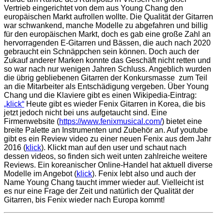
Vertrieb eingerichtet von dem aus Young Chang den
europäischen Markt aufrollen wollte. Die Qualität der Gitarren
war schwankend, manche Modelle zu abgefahren und billig
für den europäischen Markt, doch es gab eine große Zahl an
hervorragenden E-Gitarren und Bässen, die auch nach 2020
gebraucht ein Schnäppchen sein können. Doch auch der
Zukauf anderer Marken konnte das Geschäft nicht retten und
so
war nach nur wenigen Jahren Schluss. Angeblich wurden
die übrig gebliebenen Gitarren der Konkursmasse zum Teil
an die Mitarbeiter als Entschädigung vergeben. Über Young
Chang und die Klaviere gibt es einen Wikipedia-Eintrag:
„klick“
Heute gibt es wieder Fenix Gitarren in Korea, die bis
jetzt jedoch nicht bei uns aufgetaucht sind. Eine
Firmenwebsite (
https://www.fenixmusical.com/
) bietet eine
breite Palette an Instrumenten und Zubehör an. Auf youtube
gibt es ein Review video zu einer neuen Fenix aus dem Jahr
2016 (
klick
). Klickt man auf den user und schaut nach
dessen videos, so finden sich weit unten zahlreiche weitere
Reviews. Ein koreanischer Online-Handel hat aktuell diverse
Modelle im Angebot (
klick
). Fenix lebt also und auch der
Name Young Chang taucht immer wieder auf. Vielleicht ist
es nur eine Frage der Zeit und natürlich der Qualität der
Gitarren, bis Fenix wieder nach Europa kommt!