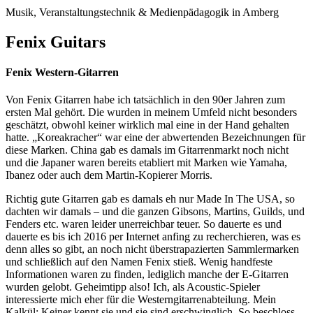
Musik, Veranstaltungstechnik & Medienpädagogik in Amberg
Fenix Guitars
Fenix Western-Gitarren
Von Fenix Gitarren habe ich tatsächlich in den 90er Jahren zum
ersten Mal gehört. Die wurden in meinem Umfeld nicht besonders
geschätzt, obwohl keiner wirklich mal eine in der Hand gehalten
hatte. „Koreakracher“ war eine der abwertenden Bezeichnungen für
diese Marken. China gab es damals im Gitarrenmarkt noch nicht
und die Japaner waren bereits etabliert mit Marken wie Yamaha,
Ibanez oder auch dem Martin-Kopierer Morris.
Richtig gute Gitarren gab es damals eh nur Made In The USA, so
dachten wir damals – und die ganzen Gibsons, Martins, Guilds, und
Fenders etc. waren leider unerreichbar teuer. So dauerte es und
dauerte es bis ich 2016 per Internet anfing zu recherchieren, was es
denn alles so gibt, an noch nicht überstrapazierten Sammlermarken
und schließlich auf den Namen Fenix stieß. Wenig handfeste
Informationen waren zu finden, lediglich manche der E-Gitarren
wurden gelobt. Geheimtipp also! Ich, als Acoustic-Spieler
interessierte mich eher für die Westerngitarrenabteilung. Mein
Kalkül: Keiner kennt sie und sie sind erschwinglich. So beschloss