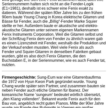
Seriennummern halten sich nicht an die Fender-Logik
(E1=1981), deshalb ist es schwer eine Fenix exakt zu
datieren.
Während der späten 80er Jahre bis zu den frühen
90ern baute Young Chang in Korea elektrische Gitarren und
Bässe für Fender, auch die „Billig“-Fender Marke Squier
stellte er her.
Außerdem baute er akustische und elektro-
akustische Gitarren unter seinem eigenen Markennamen
Fenix Instruments Corporation.
Weil die Gitarren selbst und
der Schriftzug Fenix dem von Fender zu ähnlich waren gab
es einen Lizenzstreit mit Fender, weshalb die Produktion und
der Verkauf enden mussten.
Weil viele Fenix als auch
Fender und Squier-Gitarren in denselben Fabriken gebaut
wurden, gibt es also doch Fenix Gitarren, die den
Buchstaben E, in der Seriennummer, wie es auch Fender tat,
nutzten.
Firmengeschichte:
Sung-Eum war eine Gitarrenbaufirma
die 1972 von Hyun Kwon Park gegründet wurde. Young
Chang wurde später sein Partner, und zusammen bauten sie
neben Fender auch etliche Gitarren für Ibanez.
Der
koreanische Name ’sungeum‘ bedeutet wörtlich übersetzt,
„den Klang vollenden“.
Bekannt wurde Fenix auch für den
Bau von, angeblich recht guten Pianos.
Mitte der 90er Jahre
wurde am Rande des Ruhrpotts in Viersen ein großer