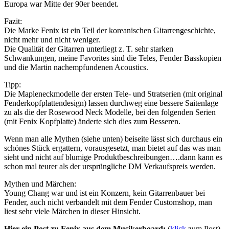
Europa war Mitte der 90er beendet.
Fazit:
Die Marke Fenix ist ein Teil der koreanischen Gitarrengeschichte,
nicht mehr und nicht weniger.
Die Qualität der Gitarren unterliegt z. T. sehr starken
Schwankungen, meine Favorites sind die Teles, Fender Basskopien
und die Martin nachempfundenen Acoustics.
Tipp:
Die Mapleneckmodelle der ersten Tele- und Stratserien (mit original
Fenderkopfplattendesign) lassen durchweg eine bessere Saitenlage
zu als die der Rosewood Neck Modelle, bei den folgenden Serien
(mit Fenix Kopfplatte) änderte sich dies zum Besseren.
Wenn man alle Mythen (siehe unten) beiseite lässt sich durchaus ein
schönes Stück ergattern, vorausgesetzt, man bietet auf das was man
sieht und nicht auf blumige Produktbeschreibungen….dann kann es
schon mal teurer als der ursprüngliche DM Verkaufspreis werden.
Mythen und Märchen:
Young Chang war und ist ein Konzern, kein Gitarrenbauer bei
Fender, auch nicht verbandelt mit dem Fender Customshop, man
liest sehr viele Märchen in dieser Hinsicht.
Hier ein Post zu Fenix aus dem Musikerboard:
(
klick
zum Post)