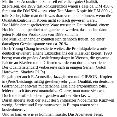
Martin-like Acoustics in zum Teil erfreulich guter Qualität,
zu Preisen, die 1989 fast konkurrenzlos waren ( Tele ca. DM 450.-,
Strat um die DM 520.- usw. eine Top Martin Kopie für DM 800.- ),
tolle Sache, hätte man doch was dran verdienen können, wenn die
Qualitätskontrolle in Korea nicht so lasch gewesen wäre…
Die Hälfte der ausgelieferten Ware musste in Deutschland, einem
Hochlohnland, penibel nachgearbeitet werden, das machte dann
jeden Profit der Produktion von 1989 zunichte.
Die Musikalienhändler konnten sich dennoch freuen, bei einer
damaligen Gewinnspanne von ca. 20 %.
Doch Young Chang investierte weiter, die Produktpalette wurde
deutlich erweitert, eigene Luxusdesigns der Klassiker kreiert, 1990
bezog man ein großes Auslieferungslager in Viersen, die gesamte
Palette an Klavieren und Gitarren wurde von dort aus vertrieben.
Der Qualitätsstandard verbesserte sich in einigen Serien (Gotoh
Hardware, Shadow PU`s).
Es gab jetzt auch E-Acoustiks, Jazzgitarren und GIBSON- Kopien
in (Preis/Leistungs mäßig gesehen) sehr guter Qualität, ein deutscher
Giarrenbauer entwarf mit derMona Lisa eine ergonomisch tolle,
leider optisch äusserst unattraktive Gitarre, man traute sich was.
Doch die Profite blieben irgendwo auf der Strecke….
Daran änderte auch der Kauf der Synthesizer Nobelmarke Kurzweil
wenig, Service und Reparaturwesen in Europa waren sehr
kostenintensiv.
Und so kam es wie es kommen musste: Das Abenteuer Fenix-